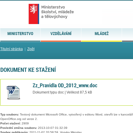
MINISTERSTVO
VZDĚLÁVÁNÍ
MLÁDEŽ
Titulní stránka
|
Zpět
DOKUMENT KE STAŽENÍ
Zz_Pravidla OD_2012_www.doc
Dokument typu doc | Velikost 87,5 kB
Typ souboru:
Textový dokument Microsoft Office, vytvořený v editoru Word, otevřít lze v kancelářs
OpenOffice.org od verze 2.
Počet stažení:
2909
Poslední změna souboru:
2013-10-07 01:32:39
Soubor publikován:
2011-11-02 20:58:59, Vosyka Miroslav