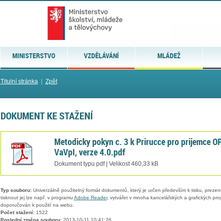
MINISTERSTVO
VZDĚLÁVÁNÍ
MLÁDEŽ
Titulní stránka
|
Zpět
DOKUMENT KE STAŽENÍ
Metodicky pokyn c. 3 k Prirucce pro prijemce O
VaVpI, verze 4.0.pdf
Dokument typu pdf | Velikost 460,33 kB
Typ souboru:
Univerzálně použitelný formát dokumentů, který je určen především k tisku, prezen
tisknout jej lze např. v programu
Adobe Reader
, vytvářet v mnoha kancelářských a grafických pr
doporučován k použití na webu.
Počet stažení:
1522
Poslední změna souboru:
2013-10-11 10:41:26