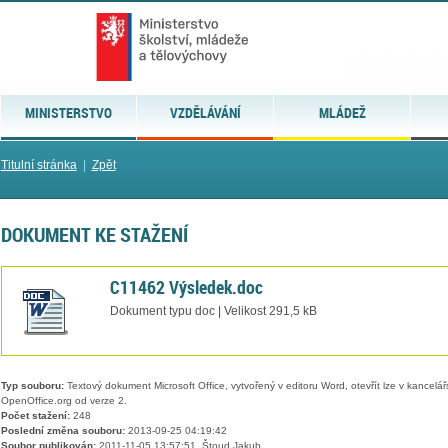
MINISTERSTVO
VZDĚLÁVÁNÍ
MLÁDEŽ
Titulní stránka
|
Zpět
DOKUMENT KE STAŽENÍ
C11462 Výsledek.doc
Dokument typu doc | Velikost 291,5 kB
Typ souboru:
Textový dokument Microsoft Office, vytvořený v editoru Word, otevřít lze v kancelářs
OpenOffice.org od verze 2.
Počet stažení:
248
Poslední změna souboru:
2013-09-25 04:19:42
Soubor publikován:
2011-11-05 13:57:51, Štoud Jakub