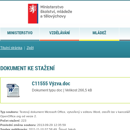
MINISTERSTVO
VZDĚLÁVÁNÍ
MLÁDEŽ
Titulní stránka
|
Zpět
DOKUMENT KE STAŽENÍ
C11555 Výzva.doc
Dokument typu doc | Velikost 266,5 kB
Typ souboru:
Textový dokument Microsoft Office, vytvořený v editoru Word, otevřít lze v kancelářs
OpenOffice.org od verze 2.
Počet stažení:
223
Poslední změna souboru:
2013-09-29 12:35:59
Soubor publikován:
2011-11-10 07:58:49, Štoud Jakub