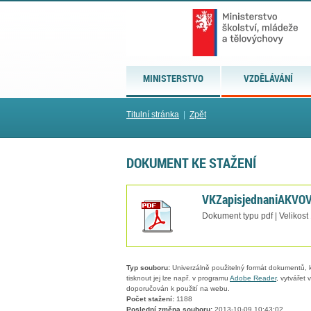
MINISTERSTVO
VZDĚLÁVÁNÍ
Titulní stránka
|
Zpět
DOKUMENT KE STAŽENÍ
VKZapisjednaniAKVO
Dokument typu pdf | Velikost
Typ souboru:
Univerzálně použitelný formát dokumentů, kt
tisknout jej lze např. v programu
Adobe Reader
, vytvářet
doporučován k použití na webu.
Počet stažení:
1188
Poslední změna souboru:
2013-10-09 10:43:02