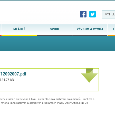
MLÁDEŽ
SPORT
VÝZKUM A VÝVOJ
E
V12092007.pdf
 124,75 kB
erý je určen především k tisku, prezentacím a archivaci dokumentů. Prohlížet a
 v mnoha kancelářských a grafických programech (např. OpenOffice.org). Je