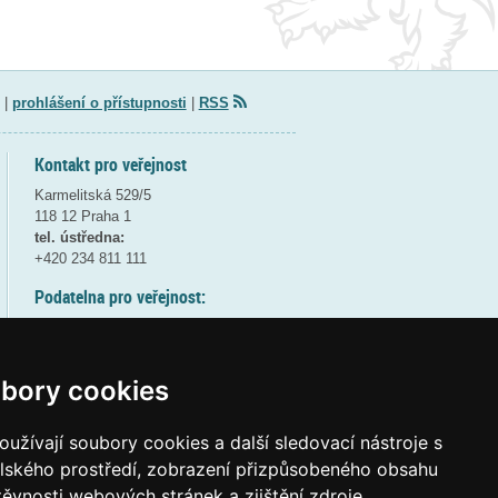
|
prohlášení o přístupnosti
|
RSS
Kontakt pro veřejnost
Karmelitská 529/5
118 12 Praha 1
tel. ústředna:
+420 234 811 111
Podatelna pro veřejnost:
pondělí a středa - 7:30-17:00
úterý a čtvrtek - 7:30-15:30
pátek - 7:30-14:00
bory cookies
8:30 - 9:30 - bezpečnostní přestávka
(více informací
ZDE
)
užívají soubory cookies a další sledovací nástroje s
elského prostředí, zobrazení přizpůsobeného obsahu
Elektronická podatelna:
těvnosti webových stránek a zjištění zdroje
posta@msmt
gov
cz