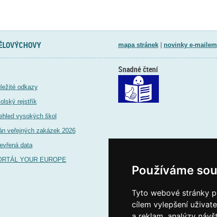
TĚLOVÝCHOVY
mapa stránek
|
novinky e-mailem
Snadné čtení
ležité odkazy
olský rejstřík
ehled vysokých škol
án veřejných zakázek 2026
evřená data
ORTÁL YOUR EUROPE
Používáme sou
Tyto webové stránky po
cílem vylepšení uživat
a reklam, analýzy návš