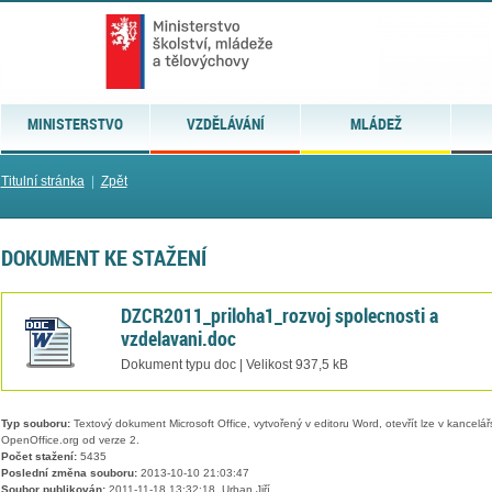
MINISTERSTVO
VZDĚLÁVÁNÍ
MLÁDEŽ
Titulní stránka
|
Zpět
DOKUMENT KE STAŽENÍ
DZCR2011_priloha1_rozvoj spolecnosti a
vzdelavani.doc
Dokument typu doc | Velikost 937,5 kB
Typ souboru:
Textový dokument Microsoft Office, vytvořený v editoru Word, otevřít lze v kancelářs
OpenOffice.org od verze 2.
Počet stažení:
5435
Poslední změna souboru:
2013-10-10 21:03:47
Soubor publikován:
2011-11-18 13:32:18, Urban Jiří