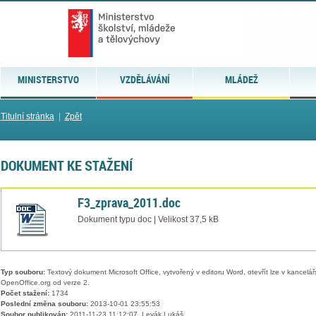
MINISTERSTVO
VZDĚLÁVÁNÍ
MLÁDEŽ
Titulní stránka
|
Zpět
DOKUMENT KE STAŽENÍ
F3_zprava_2011.doc
Dokument typu doc | Velikost 37,5 kB
Typ souboru:
Textový dokument Microsoft Office, vytvořený v editoru Word, otevřít lze v kancelářs
OpenOffice.org od verze 2.
Počet stažení:
1734
Poslední změna souboru:
2013-10-01 23:55:53
Soubor publikován:
2011-11-23 11:12:07, Levák Lukáš