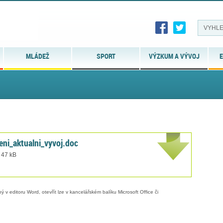
MLÁDEŽ
SPORT
VÝZKUM A VÝVOJ
E
ni_aktualni_vyvoj.doc
 47 kB
 v editoru Word, otevřít lze v kancelářském balíku Microsoft Office či