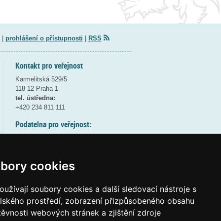
|
prohlášení o přístupnosti
|
RSS
Kontakt pro veřejnost
Karmelitská 529/5
118 12 Praha 1
tel. ústředna:
+420 234 811 111
Podatelna pro veřejnost:
pondělí a středa - 7:30-17:00
úterý a čtvrtek - 7:30-15:30
pátek - 7:30-14:00
bory cookies
8:30 - 9:30 - bezpečnostní přestávka
(více informací
ZDE
)
užívají soubory cookies a další sledovací nástroje s
elského prostředí, zobrazení přizpůsobeného obsahu
Elektronická podatelna:
těvnosti webových stránek a zjištění zdroje
posta@msmt
gov
cz