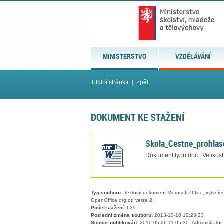
MINISTERSTVO
VZDĚLÁVÁNÍ
Titulní stránka
|
Zpět
DOKUMENT KE STAŽENÍ
Skola_Cestne_prohlase
Dokument typu doc | Velikost
Typ souboru:
Textový dokument Microsoft Office, vytvořený
OpenOffice.org od verze 2.
Počet stažení:
629
Poslední změna souboru:
2013-10-10 10:23:23
Soubor publikován:
2010-05-26 11:05:30, Administrator