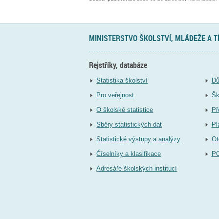
MINISTERSTVO ŠKOLSTVÍ, MLÁDEŽE A 
Rejstříky, databáze
Statistika školství
Dů
Pro veřejnost
Šk
O školské statistice
Př
Sběry statistických dat
Pl
Statistické výstupy a analýzy
Ot
Číselníky a klasifikace
P
Adresáře školských institucí