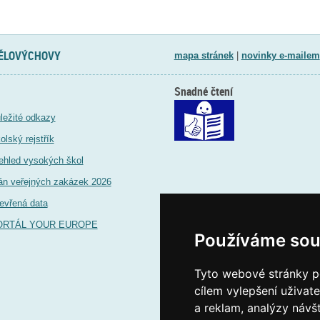
TĚLOVÝCHOVY
mapa stránek
|
novinky e-mailem
Snadné čtení
ležité odkazy
olský rejstřík
ehled vysokých škol
án veřejných zakázek 2026
evřená data
ORTÁL YOUR EUROPE
Používáme sou
Tyto webové stránky po
cílem vylepšení uživat
a reklam, analýzy návš