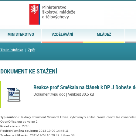
MINISTERSTVO
VZDĚLÁVÁNÍ
MLÁDEŽ
Titulní stránka
|
Zpět
DOKUMENT KE STAŽENÍ
Reakce prof Smékala na článek k DP J Dobeše.d
Dokument typu doc | Velikost 30,5 kB
Typ souboru:
Textový dokument Microsoft Office, vytvořený v editoru Word, otevřít lze v kancelářs
OpenOffice.org od verze 2.
Počet stažení:
2748
Poslední změna souboru:
2013-10-09 14:45:11
Soubor publikován:
2011-11-24 10:20:42, Urban Jiří