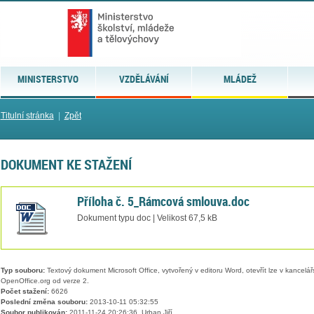
MINISTERSTVO
VZDĚLÁVÁNÍ
MLÁDEŽ
Titulní stránka
|
Zpět
DOKUMENT KE STAŽENÍ
Příloha č. 5_Rámcová smlouva.doc
Dokument typu doc | Velikost 67,5 kB
Typ souboru:
Textový dokument Microsoft Office, vytvořený v editoru Word, otevřít lze v kancelářs
OpenOffice.org od verze 2.
Počet stažení:
6626
Poslední změna souboru:
2013-10-11 05:32:55
Soubor publikován:
2011-11-24 20:26:36, Urban Jiří