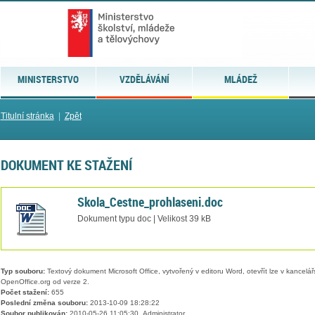
MINISTERSTVO
VZDĚLÁVÁNÍ
MLÁDEŽ
Titulní stránka
|
Zpět
DOKUMENT KE STAŽENÍ
Skola_Cestne_prohlaseni.doc
Dokument typu doc | Velikost 39 kB
Typ souboru:
Textový dokument Microsoft Office, vytvořený v editoru Word, otevřít lze v kancelářs
OpenOffice.org od verze 2.
Počet stažení:
655
Poslední změna souboru:
2013-10-09 18:28:22
Soubor publikován:
2010-05-26 11:05:30, Administrator