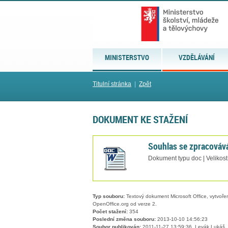
MINISTERSTVO
VZDĚLÁVÁNÍ
Titulní stránka
|
Zpět
DOKUMENT KE STAŽENÍ
Souhlas se zpracováv
Dokument typu doc | Velikost
Typ souboru:
Textový dokument Microsoft Office, vytvořený
OpenOffice.org od verze 2.
Počet stažení:
354
Poslední změna souboru:
2013-10-10 14:56:23
Soubor publikován:
2011-11-27 13:59:36, Levák Lukáš