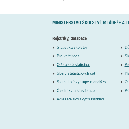
MINISTERSTVO ŠKOLSTVÍ, MLÁDEŽE A 
Rejstříky, databáze
Statistika školství
Dů
Pro veřejnost
Šk
O školské statistice
Př
Sběry statistických dat
Pl
Statistické výstupy a analýzy
Ot
Číselníky a klasifikace
P
Adresáře školských institucí