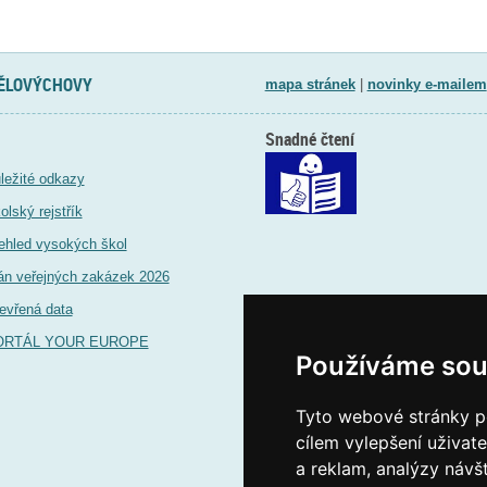
TĚLOVÝCHOVY
mapa stránek
|
novinky e-mailem
Snadné čtení
ležité odkazy
olský rejstřík
ehled vysokých škol
án veřejných zakázek 2026
evřená data
ORTÁL YOUR EUROPE
Používáme sou
Tyto webové stránky po
cílem vylepšení uživat
a reklam, analýzy návš