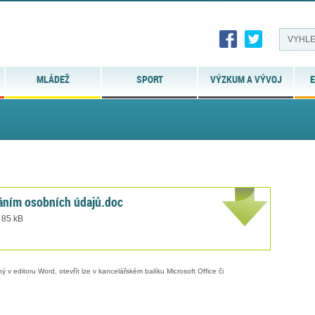
MLÁDEŽ
SPORT
VÝZKUM A VÝVOJ
E
áním osobních údajů.doc
 85 kB
 v editoru Word, otevřít lze v kancelářském balíku Microsoft Office či