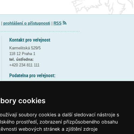
|
prohlášení o přístupnosti
|
RSS
Kontakt pro veřejnost
Karmelitská 529/5
118 12 Praha 1
tel. ústředna:
+420 234 811 111
Podatelna pro veřejnost:
pondělí a středa - 7:30-17:00
úterý a čtvrtek - 7:30-15:30
pátek - 7:30-14:00
bory cookies
8:30 - 9:30 - bezpečnostní přestávka
(více informací
ZDE
)
užívají soubory cookies a další sledovací nástroje s
elského prostředí, zobrazení přizpůsobeného obsahu
Elektronická podatelna:
těvnosti webových stránek a zjištění zdroje
posta@msmt
gov
cz