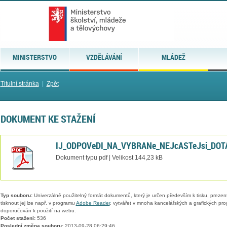
MINISTERSTVO
VZDĚLÁVÁNÍ
MLÁDEŽ
Titulní stránka
|
Zpět
DOKUMENT KE STAŽENÍ
IJ_ODPOVeDI_NA_VYBRANe_NEJcASTeJsi_DOTA
Dokument typu pdf | Velikost 144,23 kB
Typ souboru:
Univerzálně použitelný formát dokumentů, který je určen především k tisku, prezen
tisknout jej lze např. v programu
Adobe Reader
, vytvářet v mnoha kancelářských a grafických pr
doporučován k použití na webu.
Počet stažení:
536
Poslední změna souboru:
2013-09-28 06:29:46