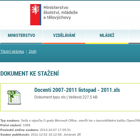
MINISTERSTVO
VZDĚLÁVÁNÍ
MLÁDEŽ
Titulní stránka
|
Zpět
DOKUMENT KE STAŽENÍ
Docenti 2007-2011 listopad - 2011.xls
Dokument typu xls | Velikost 227,5 kB
Typ souboru:
Sešit s výpočty či grafy Microsoft Office, otevřít lze v kancelářském balíku OpenOffic
Počet stažení:
1089
Poslední změna souboru:
2013-10-07 17:05:51
Soubor publikován:
2011-12-02 16:12:09, Johánek Jiří