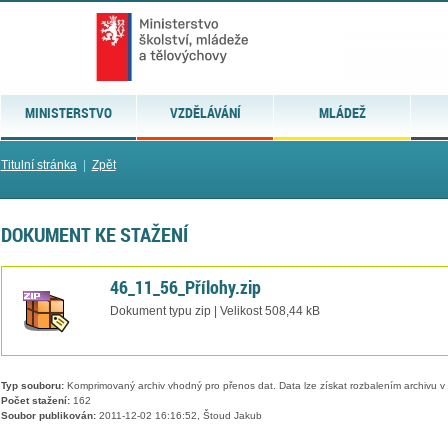
MINISTERSTVO
VZDĚLÁVÁNÍ
MLÁDEŽ
Titulní stránka
|
Zpět
DOKUMENT KE STAŽENÍ
46_11_56_Přílohy.zip
Dokument typu zip | Velikost 508,44 kB
Typ souboru:
Komprimovaný archiv vhodný pro přenos dat. Data lze získat rozbalením archivu 
Počet stažení:
162
Soubor publikován:
2011-12-02 16:16:52, Štoud Jakub