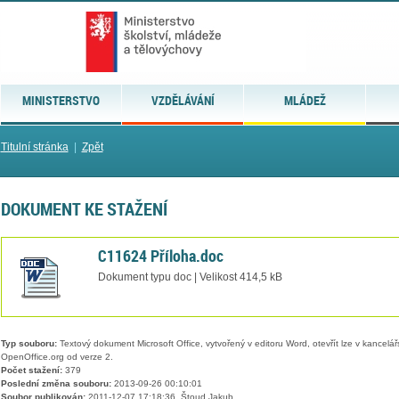
MINISTERSTVO
VZDĚLÁVÁNÍ
MLÁDEŽ
Titulní stránka
|
Zpět
DOKUMENT KE STAŽENÍ
C11624 Příloha.doc
Dokument typu doc | Velikost 414,5 kB
Typ souboru:
Textový dokument Microsoft Office, vytvořený v editoru Word, otevřít lze v kancelářs
OpenOffice.org od verze 2.
Počet stažení:
379
Poslední změna souboru:
2013-09-26 00:10:01
Soubor publikován:
2011-12-07 17:18:36, Štoud Jakub