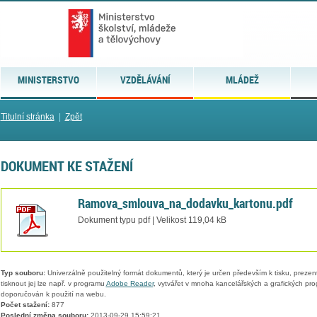
MINISTERSTVO
VZDĚLÁVÁNÍ
MLÁDEŽ
Titulní stránka
|
Zpět
DOKUMENT KE STAŽENÍ
Ramova_smlouva_na_dodavku_kartonu.pdf
Dokument typu pdf | Velikost 119,04 kB
Typ souboru:
Univerzálně použitelný formát dokumentů, který je určen především k tisku, prezen
tisknout jej lze např. v programu
Adobe Reader
, vytvářet v mnoha kancelářských a grafických pr
doporučován k použití na webu.
Počet stažení:
877
Poslední změna souboru:
2013-09-29 15:59:21