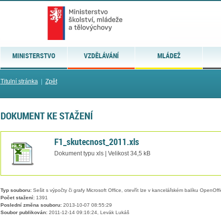
MINISTERSTVO
VZDĚLÁVÁNÍ
MLÁDEŽ
Titulní stránka
|
Zpět
DOKUMENT KE STAŽENÍ
F1_skutecnost_2011.xls
Dokument typu xls | Velikost 34,5 kB
Typ souboru:
Sešit s výpočty či grafy Microsoft Office, otevřít lze v kancelářském balíku OpenOffic
Počet stažení:
1391
Poslední změna souboru:
2013-10-07 08:55:29
Soubor publikován:
2011-12-14 09:16:24, Levák Lukáš