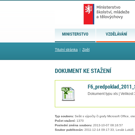
MINISTERSTVO
VZDĚLÁVÁNÍ
Titulní stránka
|
Zpět
DOKUMENT KE STAŽENÍ
F6_predpoklad_2011
Dokument typu xls | Velikost
Typ souboru:
Sešit s výpočty či grafy Microsoft Office, ot
Počet stažení:
1370
Poslední změna souboru:
2013-10-07 08:16:57
Soubor publikován:
2011-12-14 09:17:33, Levák Lukáš