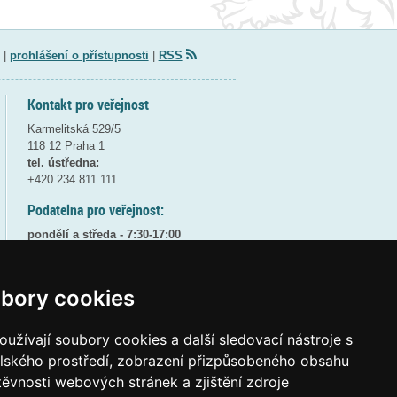
|
prohlášení o přístupnosti
|
RSS
Kontakt pro veřejnost
Karmelitská 529/5
118 12 Praha 1
tel. ústředna:
+420 234 811 111
Podatelna pro veřejnost:
pondělí a středa - 7:30-17:00
úterý a čtvrtek - 7:30-15:30
pátek - 7:30-14:00
bory cookies
8:30 - 9:30 - bezpečnostní přestávka
(více informací
ZDE
)
užívají soubory cookies a další sledovací nástroje s
Elektronická podatelna:
elského prostředí, zobrazení přizpůsobeného obsahu
posta@msmt
gov
cz
těvnosti webových stránek a zjištění zdroje