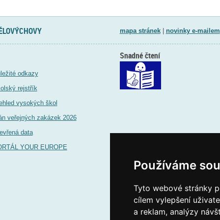
TĚLOVÝCHOVY
mapa stránek
|
novinky e-mailem
Snadné čtení
ležité odkazy
olský rejstřík
ehled vysokých škol
án veřejných zakázek 2026
evřená data
ORTÁL YOUR EUROPE
Používáme sou
Tyto webové stránky po
cílem vylepšení uživat
a reklam, analýzy návš