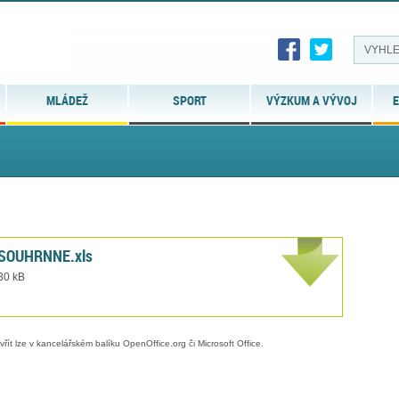
MLÁDEŽ
SPORT
VÝZKUM A VÝVOJ
E
_SOUHRNNE.xls
 30 kB
evřít lze v kancelářském balíku OpenOffice.org či Microsoft Office.