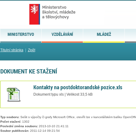
MINISTERSTVO
VZDĚLÁVÁNÍ
MLÁDEŽ
Titulní stránka
|
Zpět
DOKUMENT KE STAŽENÍ
Kontakty na postdoktorandské pozice.xls
Dokument typu xls | Velikost 33,5 kB
Typ souboru:
Sešit s výpočty či grafy Microsoft Office, otevřít lze v kancelářském balíku OpenOffic
Počet stažení:
1302
Poslední změna souboru:
2013-10-10 21:41:11
Soubor publikován:
2011-12-14 09:21:54