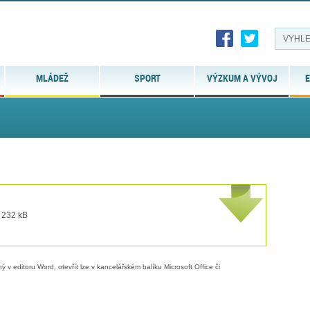
MLÁDEŽ
SPORT
VÝZKUM A VÝVOJ
E
t 232 kB
 v editoru Word, otevřít lze v kancelářském balíku Microsoft Office či