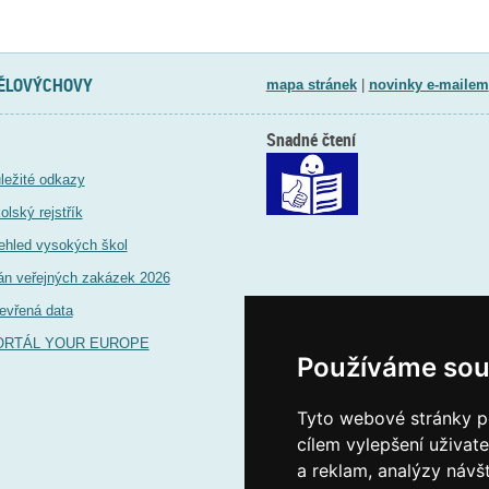
TĚLOVÝCHOVY
mapa stránek
|
novinky e-mailem
Snadné čtení
ležité odkazy
olský rejstřík
ehled vysokých škol
án veřejných zakázek 2026
evřená data
ORTÁL YOUR EUROPE
Používáme sou
Tyto webové stránky po
cílem vylepšení uživat
a reklam, analýzy návš