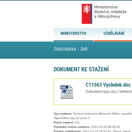
MINISTERSTVO
VZDĚLÁVÁNÍ
Titulní stránka
|
Zpět
DOKUMENT KE STAŽENÍ
C11563 Vysledek.doc
Dokument typu doc | Velikos
Typ souboru:
Textový dokument Microsoft Office, vytvořený
OpenOffice.org od verze 2.
Počet stažení:
411
Poslední změna souboru:
2013-10-10 08:30:40
Soubor publikován:
2011-12-15 18:57:41, Štoud Jakub