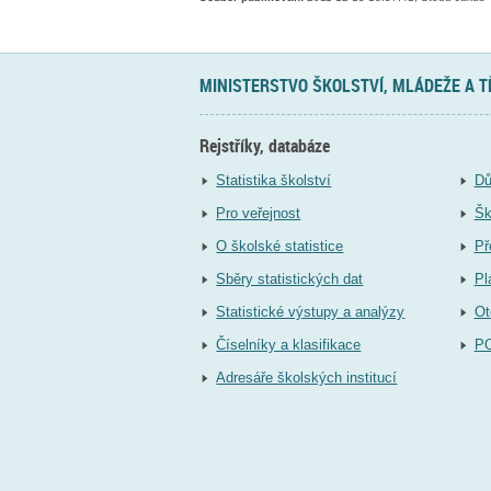
MINISTERSTVO ŠKOLSTVÍ, MLÁDEŽE A 
Rejstříky, databáze
Statistika školství
Dů
Pro veřejnost
Šk
O školské statistice
Př
Sběry statistických dat
Pl
Statistické výstupy a analýzy
Ot
Číselníky a klasifikace
P
Adresáře školských institucí