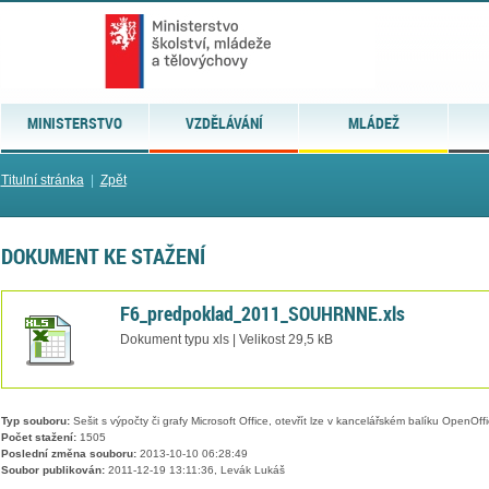
MINISTERSTVO
VZDĚLÁVÁNÍ
MLÁDEŽ
Titulní stránka
|
Zpět
DOKUMENT KE STAŽENÍ
F6_predpoklad_2011_SOUHRNNE.xls
Dokument typu xls | Velikost 29,5 kB
Typ souboru:
Sešit s výpočty či grafy Microsoft Office, otevřít lze v kancelářském balíku OpenOffic
Počet stažení:
1505
Poslední změna souboru:
2013-10-10 06:28:49
Soubor publikován:
2011-12-19 13:11:36, Levák Lukáš