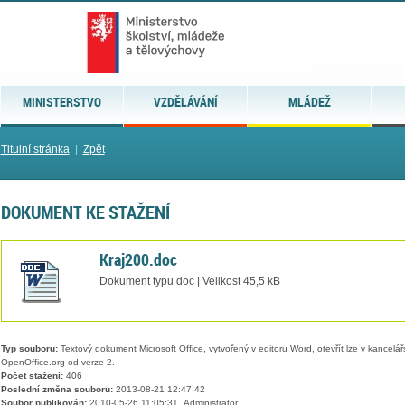
MINISTERSTVO
VZDĚLÁVÁNÍ
MLÁDEŽ
Titulní stránka
|
Zpět
DOKUMENT KE STAŽENÍ
Kraj200.doc
Dokument typu doc | Velikost 45,5 kB
Typ souboru:
Textový dokument Microsoft Office, vytvořený v editoru Word, otevřít lze v kancelářs
OpenOffice.org od verze 2.
Počet stažení:
406
Poslední změna souboru:
2013-08-21 12:47:42
Soubor publikován:
2010-05-26 11:05:31, Administrator