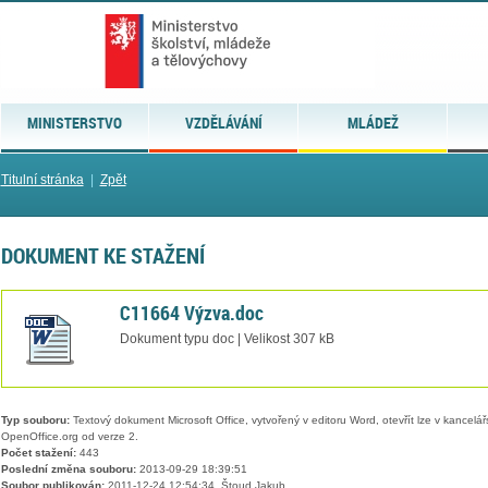
MINISTERSTVO
VZDĚLÁVÁNÍ
MLÁDEŽ
Titulní stránka
|
Zpět
DOKUMENT KE STAŽENÍ
C11664 Výzva.doc
Dokument typu doc | Velikost 307 kB
Typ souboru:
Textový dokument Microsoft Office, vytvořený v editoru Word, otevřít lze v kancelářs
OpenOffice.org od verze 2.
Počet stažení:
443
Poslední změna souboru:
2013-09-29 18:39:51
Soubor publikován:
2011-12-24 12:54:34, Štoud Jakub