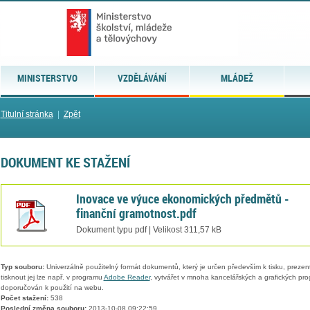
MINISTERSTVO
VZDĚLÁVÁNÍ
MLÁDEŽ
Titulní stránka
|
Zpět
DOKUMENT KE STAŽENÍ
Inovace ve výuce ekonomických předmětů -
finanční gramotnost.pdf
Dokument typu pdf | Velikost 311,57 kB
Typ souboru:
Univerzálně použitelný formát dokumentů, který je určen především k tisku, prezen
tisknout jej lze např. v programu
Adobe Reader
, vytvářet v mnoha kancelářských a grafických pr
doporučován k použití na webu.
Počet stažení:
538
Poslední změna souboru:
2013-10-08 09:22:59