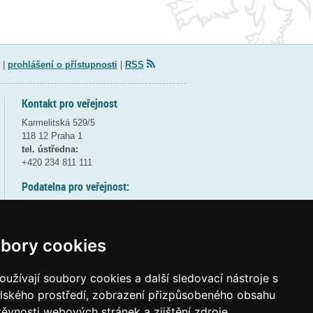
|
prohlášení o přístupnosti
|
RSS
Kontakt pro veřejnost
Karmelitská 529/5
118 12 Praha 1
tel. ústředna:
+420 234 811 111
Podatelna pro veřejnost:
pondělí a středa - 7:30-17:00
úterý a čtvrtek - 7:30-15:30
pátek - 7:30-14:00
bory cookies
8:30 - 9:30 - bezpečnostní přestávka
(více informací
ZDE
)
užívají soubory cookies a další sledovací nástroje s
elského prostředí, zobrazení přizpůsobeného obsahu
Elektronická podatelna:
těvnosti webových stránek a zjištění zdroje
posta@msmt
gov
cz