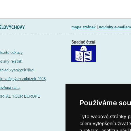
TĚLOVÝCHOVY
mapa stránek
|
novinky e-mailem
Snadné čtení
ležité odkazy
olský rejstřík
ehled vysokých škol
án veřejných zakázek 2026
evřená data
ORTÁL YOUR EUROPE
Používáme sou
Tyto webové stránky po
cílem vylepšení uživat
a reklam, analýzy návš