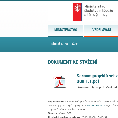
MINISTERSTVO
VZDĚLÁVÁNÍ
Titulní stránka
|
Zpět
DOKUMENT KE STAŽENÍ
Seznam projektů schvá
GGII 1.1.pdf
Dokument typu pdf | Velikost
Typ souboru:
Univerzálně použitelný formát dokumentů, kt
tisknout jej lze např. v programu
Adobe Reader
, vytvářet
doporučován k použití na webu.
Počet stažení:
565
Poslední změna souboru:
2013-10-06 15:45:32