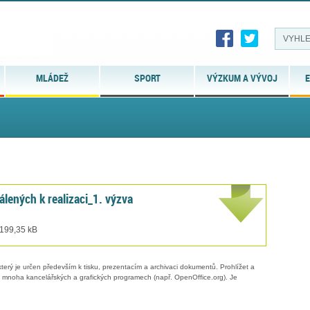
MLÁDEŽ
SPORT
VÝZKUM A VÝVOJ
E
lených k realizaci_1. výzva
 199,35 kB
erý je určen především k tisku, prezentacím a archivaci dokumentů. Prohlížet a
 v mnoha kancelářských a grafických programech (např. OpenOffice.org). Je