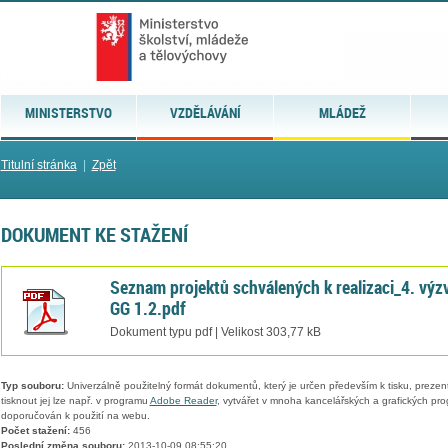
MINISTERSTVO
VZDĚLÁVÁNÍ
MLÁDEŽ
Titulní stránka
|
Zpět
DOKUMENT KE STAŽENÍ
Seznam projektů schválených k realizaci_4. výz
GG 1.2.pdf
Dokument typu pdf | Velikost 303,77 kB
Typ souboru:
Univerzálně použitelný formát dokumentů, který je určen především k tisku, prezen
tisknout jej lze např. v programu
Adobe Reader
, vytvářet v mnoha kancelářských a grafických pr
doporučován k použití na webu.
Počet stažení:
456
Poslední změna souboru:
2013-10-09 08:55:20