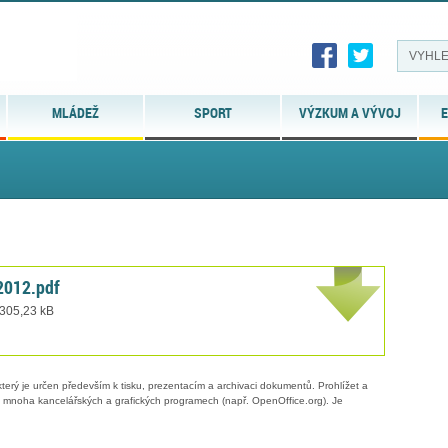
MLÁDEŽ
SPORT
VÝZKUM A VÝVOJ
E
2012.pdf
 305,23 kB
erý je určen především k tisku, prezentacím a archivaci dokumentů. Prohlížet a
 v mnoha kancelářských a grafických programech (např. OpenOffice.org). Je