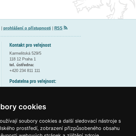
|
prohlášení o přístupnosti
|
RSS
Kontakt pro veřejnost
Karmelitská 529/5
118 12 Praha 1
tel. ústředna:
+420 234 811 111
Podatelna pro veřejnost:
pondělí a středa - 7:30-17:00
úterý a čtvrtek - 7:30-15:30
pátek - 7:30-14:00
bory cookies
8:30 - 9:30 - bezpečnostní přestávka
(více informací
ZDE
)
užívají soubory cookies a další sledovací nástroje s
elského prostředí, zobrazení přizpůsobeného obsahu
Elektronická podatelna:
těvnosti webových stránek a zjištění zdroje
posta@msmt
gov
cz