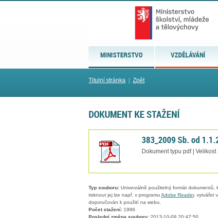
MINISTERSTVO
VZDĚLÁVÁNÍ
Titulní stránka
|
Zpět
DOKUMENT KE STAŽENÍ
383_2009 Sb. od 1.1.
Dokument typu pdf | Velikost
Typ souboru:
Univerzálně použitelný formát dokumentů, kt
tisknout jej lze např. v programu
Adobe Reader
, vytvářet
doporučován k použití na webu.
Počet stažení:
1996
Poslední změna souboru:
2013-10-09 20:47:50