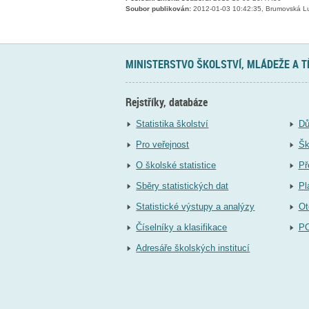
Soubor publikován:
2012-01-03 10:42:35, Brumovská L
MINISTERSTVO ŠKOLSTVÍ, MLÁDEŽE A 
Rejstříky, databáze
Statistika školství
Dů
Pro veřejnost
Šk
O školské statistice
Př
Sběry statistických dat
Pl
Statistické výstupy a analýzy
Ot
Číselníky a klasifikace
P
Adresáře školských institucí