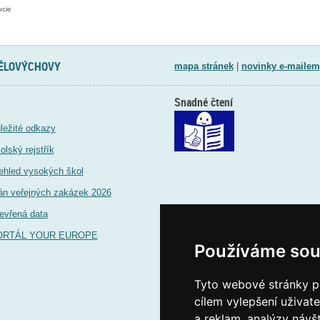
ucie
TĚLOVÝCHOVY
mapa stránek
|
novinky e-mailem
Snadné čtení
ležité odkazy
olský rejstřík
ehled vysokých škol
án veřejných zakázek 2026
evřená data
ORTÁL YOUR EUROPE
Používáme sou
Tyto webové stránky po
cílem vylepšení uživat
a reklam, analýzy návš