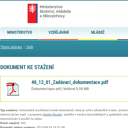
MINISTERSTVO
VZDĚLÁVÁNÍ
MLÁDEŽ
Titulní stránka
|
Zpět
DOKUMENT KE STAŽENÍ
46_12_01_Zadávací_dokumentace.pdf
Dokument typu pdf | Velikost 5,59 MB
Typ souboru:
Univerzálně použitelný formát dokumentů, který je určen především k tisku, prezen
tisknout jej lze např. v programu
Adobe Reader
, vytvářet v mnoha kancelářských a grafických pr
doporučován k použití na webu.
Počet stažení:
501
Poslední změna souboru:
2013-09-18 16:31:06