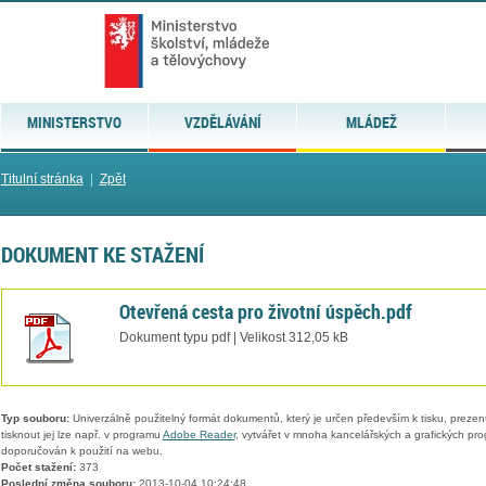
MINISTERSTVO
VZDĚLÁVÁNÍ
MLÁDEŽ
Titulní stránka
|
Zpět
DOKUMENT KE STAŽENÍ
Otevřená cesta pro životní úspěch.pdf
Dokument typu pdf | Velikost 312,05 kB
Typ souboru:
Univerzálně použitelný formát dokumentů, který je určen především k tisku, prezen
tisknout jej lze např. v programu
Adobe Reader
, vytvářet v mnoha kancelářských a grafických pr
doporučován k použití na webu.
Počet stažení:
373
Poslední změna souboru:
2013-10-04 10:24:48