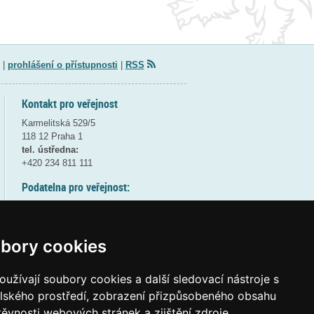
|
prohlášení o přístupnosti
|
RSS
Kontakt pro veřejnost
Karmelitská 529/5
118 12 Praha 1
tel. ústředna:
+420 234 811 111
Podatelna pro veřejnost:
pondělí a středa - 7:30-17:00
úterý a čtvrtek - 7:30-15:30
pátek - 7:30-14:00
bory cookies
8:30 - 9:30 - bezpečnostní přestávka
(více informací
ZDE
)
užívají soubory cookies a další sledovací nástroje s
elského prostředí, zobrazení přizpůsobeného obsahu
Elektronická podatelna:
těvnosti webových stránek a zjištění zdroje
posta@msmt
gov
cz