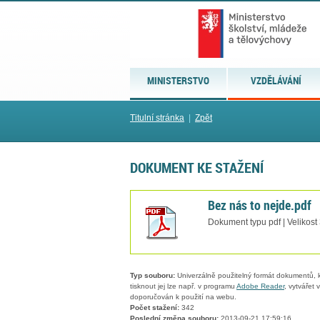
MINISTERSTVO
VZDĚLÁVÁNÍ
Titulní stránka
|
Zpět
DOKUMENT KE STAŽENÍ
Bez nás to nejde.pdf
Dokument typu pdf | Velikost
Typ souboru:
Univerzálně použitelný formát dokumentů, kt
tisknout jej lze např. v programu
Adobe Reader
, vytvářet
doporučován k použití na webu.
Počet stažení:
342
Poslední změna souboru:
2013-09-21 17:59:16