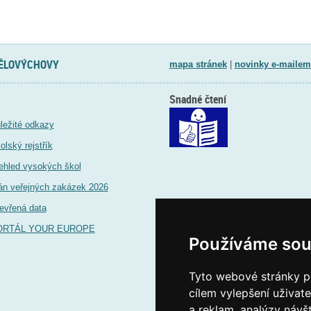
TĚLOVÝCHOVY
mapa stránek
|
novinky e-mailem
Snadné čtení
ležité odkazy
olský rejstřík
ehled vysokých škol
án veřejných zakázek 2026
evřená data
ORTÁL YOUR EUROPE
Používáme sou
Tyto webové stránky po
cílem vylepšení uživat
a reklam, analýzy návš