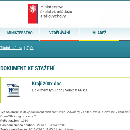
MINISTERSTVO
VZDĚLÁVÁNÍ
MLÁDEŽ
Titulní stránka
|
Zpět
DOKUMENT KE STAŽENÍ
Kraj520xx.doc
Dokument typu doc | Velikost 66 kB
Typ souboru:
Textový dokument Microsoft Office, vytvořený v editoru Word, otevřít lze v kancelářs
OpenOffice.org od verze 2.
Počet stažení:
1030
Poslední změna souboru:
2013-10-11 04:55:08
Soubor publikován:
2010-05-26 11:05:31, Administrator