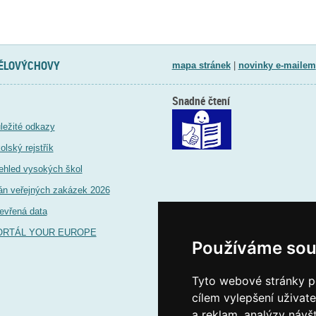
TĚLOVÝCHOVY
mapa stránek
|
novinky e-mailem
Snadné čtení
ležité odkazy
olský rejstřík
ehled vysokých škol
án veřejných zakázek 2026
evřená data
ORTÁL YOUR EUROPE
Používáme sou
Tyto webové stránky po
cílem vylepšení uživat
a reklam, analýzy návš