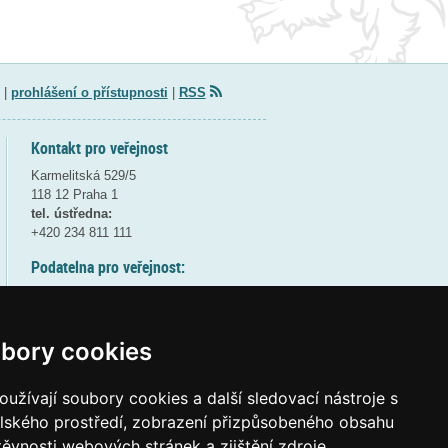
|
prohlášení o přístupnosti
|
RSS
Kontakt pro veřejnost
Karmelitská 529/5
118 12 Praha 1
tel. ústředna:
+420 234 811 111
Podatelna pro veřejnost:
pondělí a středa - 7:30-17:00
úterý a čtvrtek - 7:30-15:30
pátek - 7:30-14:00
bory cookies
8:30 - 9:30 - bezpečnostní přestávka
(více informací
ZDE
)
užívají soubory cookies a další sledovací nástroje s
elského prostředí, zobrazení přizpůsobeného obsahu
Elektronická podatelna:
těvnosti webových stránek a zjištění zdroje
posta@msmt
gov
cz