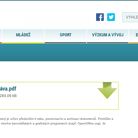
MLÁDEŽ
SPORT
VÝZKUM A VÝVOJ
E
ráva.pdf
 284,09 kB
erý je určen především k tisku, prezentacím a archivaci dokumentů. Prohlížet a
 v mnoha kancelářských a grafických programech (např. OpenOffice.org). Je