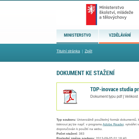
MINISTERSTVO
VZDĚLÁVÁNÍ
Titulní stránka
|
Zpět
DOKUMENT KE STAŽENÍ
TDP-inovace studia p
Dokument typu pdf | Velikost
Typ souboru:
Univerzálně použitelný formát dokumentů, kt
tisknout jej lze např. v programu
Adobe Reader
, vytvářet
doporučován k použití na webu.
Počet stažení:
383
Poslední změna souboru:
2013-09-05 01:18:40