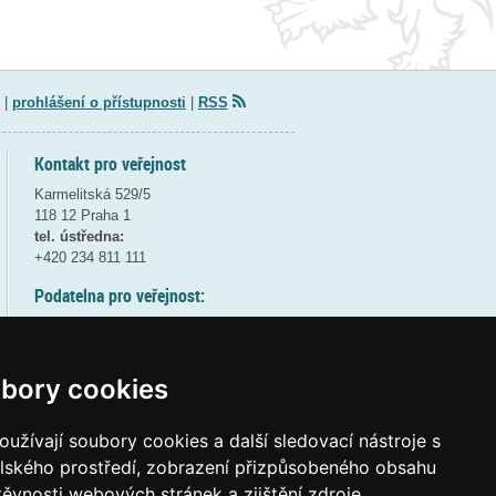
|
prohlášení o přístupnosti
|
RSS
Kontakt pro veřejnost
Karmelitská 529/5
118 12 Praha 1
tel. ústředna:
+420 234 811 111
Podatelna pro veřejnost:
pondělí a středa - 7:30-17:00
úterý a čtvrtek - 7:30-15:30
pátek - 7:30-14:00
bory cookies
8:30 - 9:30 - bezpečnostní přestávka
(více informací
ZDE
)
užívají soubory cookies a další sledovací nástroje s
elského prostředí, zobrazení přizpůsobeného obsahu
Elektronická podatelna:
těvnosti webových stránek a zjištění zdroje
posta@msmt
gov
cz