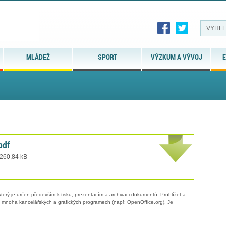
MLÁDEŽ
SPORT
VÝZKUM A VÝVOJ
E
pdf
 260,84 kB
erý je určen především k tisku, prezentacím a archivaci dokumentů. Prohlížet a
 v mnoha kancelářských a grafických programech (např. OpenOffice.org). Je