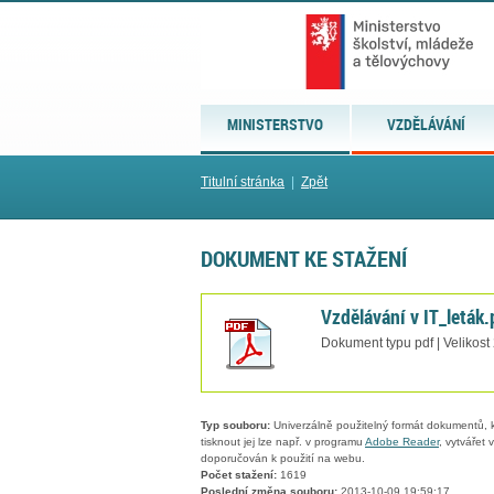
MINISTERSTVO
VZDĚLÁVÁNÍ
Titulní stránka
|
Zpět
DOKUMENT KE STAŽENÍ
Vzdělávání v IT_leták.
Dokument typu pdf | Velikost
Typ souboru:
Univerzálně použitelný formát dokumentů, kt
tisknout jej lze např. v programu
Adobe Reader
, vytvářet
doporučován k použití na webu.
Počet stažení:
1619
Poslední změna souboru:
2013-10-09 19:59:17