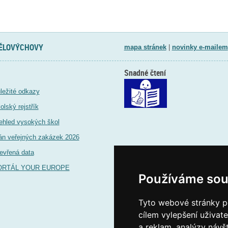
TĚLOVÝCHOVY
mapa stránek
|
novinky e-mailem
Snadné čtení
ležité odkazy
olský rejstřík
ehled vysokých škol
án veřejných zakázek 2026
evřená data
ORTÁL YOUR EUROPE
Používáme sou
Tyto webové stránky po
cílem vylepšení uživat
a reklam, analýzy návš