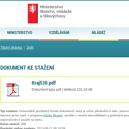
MINISTERSTVO
VZDĚLÁVÁNÍ
MLÁDEŽ
Titulní stránka
|
Zpět
DOKUMENT KE STAŽENÍ
Kraj530.pdf
Dokument typu pdf | Velikost 101,34 kB
Typ souboru:
Univerzálně použitelný formát dokumentů, který je určen především k tisku, prezen
tisknout jej lze např. v programu
Adobe Reader
, vytvářet v mnoha kancelářských a grafických pr
doporučován k použití na webu.
Počet stažení:
396
Poslední změna souboru:
2013-08-21 08:16:09