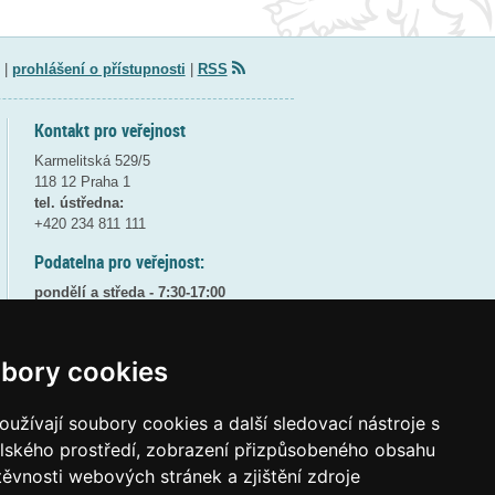
|
prohlášení o přístupnosti
|
RSS
Kontakt pro veřejnost
Karmelitská 529/5
118 12 Praha 1
tel. ústředna:
+420 234 811 111
Podatelna pro veřejnost:
pondělí a středa - 7:30-17:00
úterý a čtvrtek - 7:30-15:30
pátek - 7:30-14:00
bory cookies
8:30 - 9:30 - bezpečnostní přestávka
(více informací
ZDE
)
užívají soubory cookies a další sledovací nástroje s
Elektronická podatelna:
elského prostředí, zobrazení přizpůsobeného obsahu
posta@msmt
gov
cz
těvnosti webových stránek a zjištění zdroje