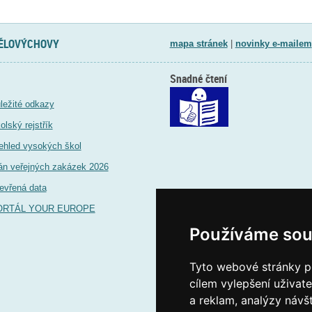
TĚLOVÝCHOVY
mapa stránek
|
novinky e-mailem
Snadné čtení
ležité odkazy
olský rejstřík
ehled vysokých škol
án veřejných zakázek 2026
evřená data
ORTÁL YOUR EUROPE
Používáme sou
Tyto webové stránky po
cílem vylepšení uživat
a reklam, analýzy návš