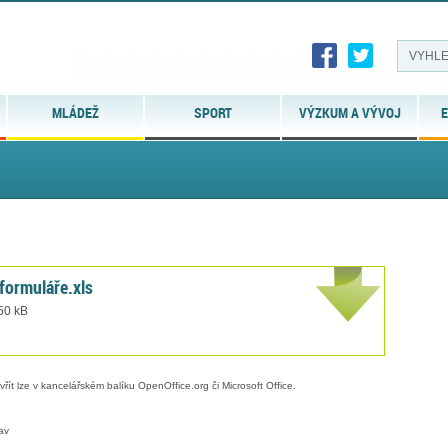
MLÁDEŽ
SPORT
VÝZKUM A VÝVOJ
E
formuláře.xls
 50 kB
evřít lze v kancelářském balíku OpenOffice.org či Microsoft Office.
av