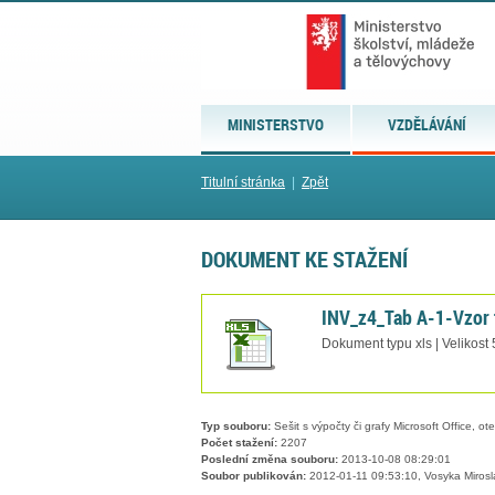
MINISTERSTVO
VZDĚLÁVÁNÍ
Titulní stránka
|
Zpět
DOKUMENT KE STAŽENÍ
INV_z4_Tab A-1-Vzor 
Dokument typu xls | Velikost
Typ souboru:
Sešit s výpočty či grafy Microsoft Office, ot
Počet stažení:
2207
Poslední změna souboru:
2013-10-08 08:29:01
Soubor publikován:
2012-01-11 09:53:10, Vosyka Mirosl