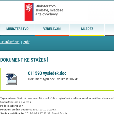
MINISTERSTVO
VZDĚLÁVÁNÍ
MLÁDEŽ
Titulní stránka
|
Zpět
DOKUMENT KE STAŽENÍ
C11593 vysledek.doc
Dokument typu doc | Velikost 206 kB
Typ souboru:
Textový dokument Microsoft Office, vytvořený v editoru Word, otevřít lze v kancelářs
OpenOffice.org od verze 2.
Počet stažení:
367
Poslední změna souboru:
2013-10-10 10:56:47
Soubor publikován:
2012-01-13 17:32:39, Štoud Jakub