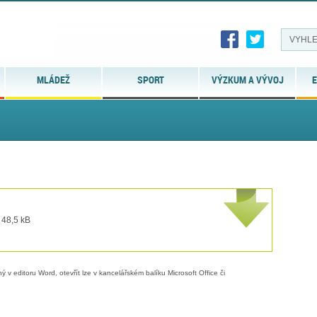
MLÁDEŽ
SPORT
VÝZKUM A VÝVOJ
E
 48,5 kB
 v editoru Word, otevřít lze v kancelářském balíku Microsoft Office či