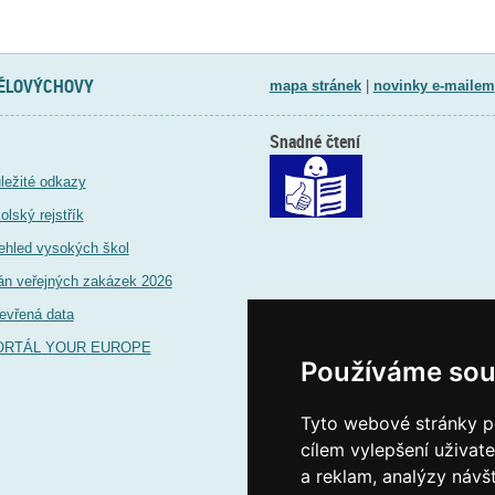
TĚLOVÝCHOVY
mapa stránek
|
novinky e-mailem
Snadné čtení
ležité odkazy
olský rejstřík
ehled vysokých škol
án veřejných zakázek 2026
evřená data
ORTÁL YOUR EUROPE
Používáme sou
Tyto webové stránky po
cílem vylepšení uživat
a reklam, analýzy návš