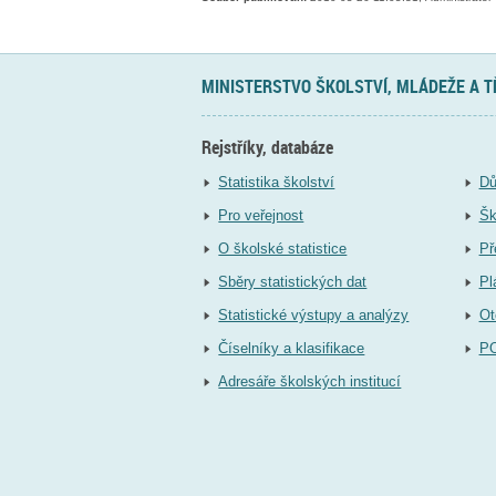
MINISTERSTVO ŠKOLSTVÍ, MLÁDEŽE A 
Rejstříky, databáze
Statistika školství
Dů
Pro veřejnost
Šk
O školské statistice
Př
Sběry statistických dat
Pl
Statistické výstupy a analýzy
Ot
Číselníky a klasifikace
P
Adresáře školských institucí