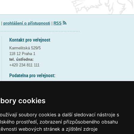
|
prohlášení o přístupnosti
|
RSS
Kontakt pro veřejnost
Karmelitská 529/5
118 12 Praha 1
tel. ústředna:
+420 234 811 111
Podatelna pro veřejnost:
pondělí a středa - 7:30-17:00
úterý a čtvrtek - 7:30-15:30
pátek - 7:30-14:00
bory cookies
8:30 - 9:30 - bezpečnostní přestávka
(více informací
ZDE
)
užívají soubory cookies a další sledovací nástroje s
elského prostředí, zobrazení přizpůsobeného obsahu
Elektronická podatelna:
těvnosti webových stránek a zjištění zdroje
posta@msmt
gov
cz