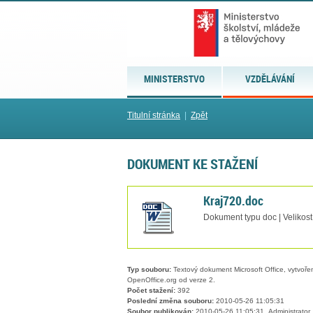
MINISTERSTVO
VZDĚLÁVÁNÍ
Titulní stránka
|
Zpět
DOKUMENT KE STAŽENÍ
Kraj720.doc
Dokument typu doc | Velikost
Typ souboru:
Textový dokument Microsoft Office, vytvořený
OpenOffice.org od verze 2.
Počet stažení:
392
Poslední změna souboru:
2010-05-26 11:05:31
Soubor publikován:
2010-05-26 11:05:31, Administrator