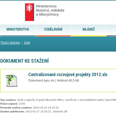
MINISTERSTVO
VZDĚLÁVÁNÍ
MLÁDEŽ
Titulní stránka
|
Zpět
DOKUMENT KE STAŽENÍ
Centralizované rozvojové projekty 2012.xls
Dokument typu xls | Velikost 46,5 kB
Typ souboru:
Sešit s výpočty či grafy Microsoft Office, otevřít lze v kancelářském balíku OpenOffic
Počet stažení:
2705
Poslední změna souboru:
2013-10-10 14:10:22
Soubor publikován:
2012-01-17 15:24:21, Johánek Jiří