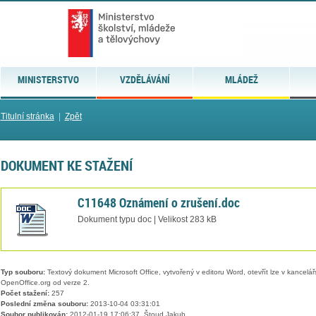
MINISTERSTVO
VZDĚLÁVÁNÍ
MLÁDEŽ
Titulní stránka
|
Zpět
DOKUMENT KE STAŽENÍ
C11648 Oznámení o zrušení.doc
Dokument typu doc | Velikost 283 kB
Typ souboru:
Textový dokument Microsoft Office, vytvořený v editoru Word, otevřít lze v kancelářs
OpenOffice.org od verze 2.
Počet stažení:
257
Poslední změna souboru:
2013-10-04 03:31:01
Soubor publikován:
2012-01-19 17:06:37, Štoud Jakub