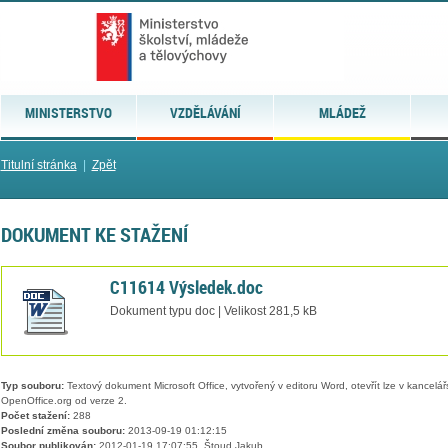
MINISTERSTVO
VZDĚLÁVÁNÍ
MLÁDEŽ
Titulní stránka
|
Zpět
DOKUMENT KE STAŽENÍ
C11614 Výsledek.doc
Dokument typu doc | Velikost 281,5 kB
Typ souboru:
Textový dokument Microsoft Office, vytvořený v editoru Word, otevřít lze v kancelářs
OpenOffice.org od verze 2.
Počet stažení:
288
Poslední změna souboru:
2013-09-19 01:12:15
Soubor publikován:
2012-01-19 17:07:55, Štoud Jakub