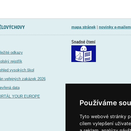
TĚLOVÝCHOVY
mapa stránek
|
novinky e-mailem
Snadné čtení
ležité odkazy
olský rejstřík
ehled vysokých škol
án veřejných zakázek 2026
evřená data
ORTÁL YOUR EUROPE
Používáme sou
Tyto webové stránky po
cílem vylepšení uživat
a reklam, analýzy návš