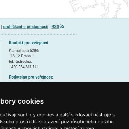
|
prohlášení o přístupnosti
|
RSS
Kontakt pro veřejnost
Karmelitská 529/5
118 12 Praha 1
tel. ústředna:
+420 234 811 111
Podatelna pro veřejnost:
pondělí a středa - 7:30-17:00
úterý a čtvrtek - 7:30-15:30
pátek - 7:30-14:00
bory cookies
8:30 - 9:30 - bezpečnostní přestávka
(více informací
ZDE
)
užívají soubory cookies a další sledovací nástroje s
elského prostředí, zobrazení přizpůsobeného obsahu
Elektronická podatelna:
těvnosti webových stránek a zjištění zdroje
posta@msmt
gov
cz