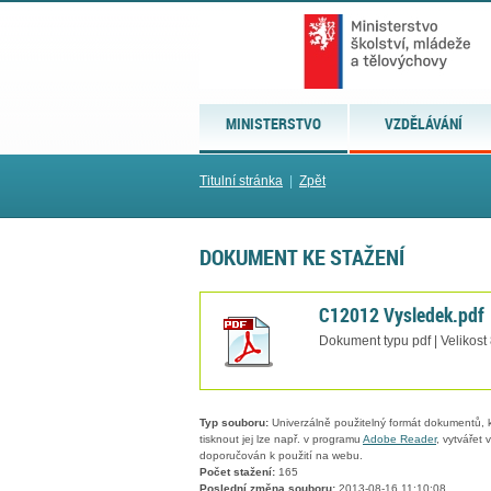
MINISTERSTVO
VZDĚLÁVÁNÍ
Titulní stránka
|
Zpět
DOKUMENT KE STAŽENÍ
C12012 Vysledek.pdf
Dokument typu pdf | Velikost
Typ souboru:
Univerzálně použitelný formát dokumentů, kt
tisknout jej lze např. v programu
Adobe Reader
, vytvářet
doporučován k použití na webu.
Počet stažení:
165
Poslední změna souboru:
2013-08-16 11:10:08