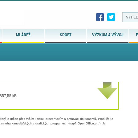
MLÁDEŽ
SPORT
VÝZKUM A VÝVOJ
E
 857,55 kB
erý je určen především k tisku, prezentacím a archivaci dokumentů. Prohlížet a
 v mnoha kancelářských a grafických programech (např. OpenOffice.org). Je