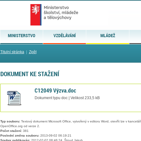
MINISTERSTVO
VZDĚLÁVÁNÍ
MLÁDEŽ
Titulní stránka
|
Zpět
DOKUMENT KE STAŽENÍ
C12049 Výzva.doc
Dokument typu doc | Velikost 233,5 kB
Typ souboru:
Textový dokument Microsoft Office, vytvořený v editoru Word, otevřít lze v kancelářs
OpenOffice.org od verze 2.
Počet stažení:
381
Poslední změna souboru:
2013-09-02 06:19:21
Soubor publikován:
2012-02-02 08:46:24, Štoud Jakub