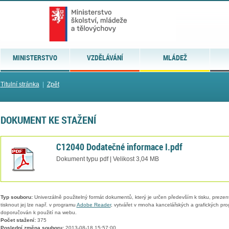
MINISTERSTVO
VZDĚLÁVÁNÍ
MLÁDEŽ
Titulní stránka
|
Zpět
DOKUMENT KE STAŽENÍ
C12040 Dodatečné informace I.pdf
Dokument typu pdf | Velikost 3,04 MB
Typ souboru:
Univerzálně použitelný formát dokumentů, který je určen především k tisku, prezen
tisknout jej lze např. v programu
Adobe Reader
, vytvářet v mnoha kancelářských a grafických pr
doporučován k použití na webu.
Počet stažení:
375
Poslední změna souboru:
2013-08-18 15:57:00