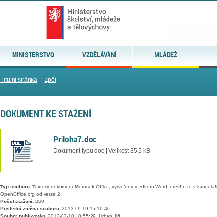
MINISTERSTVO
VZDĚLÁVÁNÍ
MLÁDEŽ
Titulní stránka
|
Zpět
DOKUMENT KE STAŽENÍ
Priloha7.doc
Dokument typu doc | Velikost 35,5 kB
Typ souboru:
Textový dokument Microsoft Office, vytvořený v editoru Word, otevřít lze v kancelářs
OpenOffice.org od verze 2.
Počet stažení:
269
Poslední změna souboru:
2013-09-19 15:10:40
Soubor publikován:
2012-02-10 10:55:29, Urban Jiří