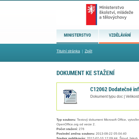
MINISTERSTVO
VZDĚLÁVÁNÍ
Titulní stránka
|
Zpět
DOKUMENT KE STAŽENÍ
C12062 Dodatečné in
Dokument typu doc | Velikos
Typ souboru:
Textový dokument Microsoft Office, vytvořený
OpenOffice.org od verze 2.
Počet stažení:
276
Poslední změna souboru:
2013-08-22 05:04:40
Soubor publikován:
2012-02-10 12:09:44, Štoud Jakub