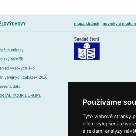
TĚLOVÝCHOVY
mapa stránek
|
novinky e-mailem
Snadné čtení
ležité odkazy
olský rejstřík
ehled vysokých škol
án veřejných zakázek 2026
evřená data
ORTÁL YOUR EUROPE
Používáme sou
Tyto webové stránky po
cílem vylepšení uživat
a reklam, analýzy návš