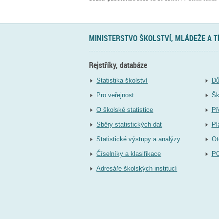
MINISTERSTVO ŠKOLSTVÍ, MLÁDEŽE A 
Rejstříky, databáze
Statistika školství
Dů
Pro veřejnost
Šk
O školské statistice
Př
Sběry statistických dat
Pl
Statistické výstupy a analýzy
Ot
Číselníky a klasifikace
P
Adresáře školských institucí