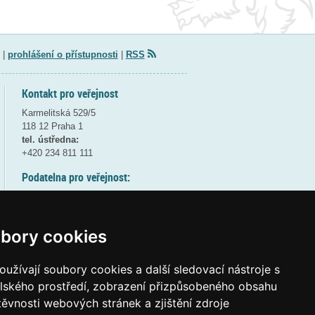
|
prohlášení o přístupnosti
|
RSS
Kontakt pro veřejnost
Karmelitská 529/5
118 12 Praha 1
tel. ústředna:
+420 234 811 111
Podatelna pro veřejnost:
pondělí a středa - 7:30-17:00
úterý a čtvrtek - 7:30-15:30
pátek - 7:30-14:00
bory cookies
8:30 - 9:30 - bezpečnostní přestávka
(více informací
ZDE
)
užívají soubory cookies a další sledovací nástroje s
elského prostředí, zobrazení přizpůsobeného obsahu
Elektronická podatelna:
těvnosti webových stránek a zjištění zdroje
posta@msmt
gov
cz