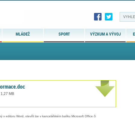
MLÁDEŽ
SPORT
VÝZKUM A VÝVOJ
E
formace.doc
t 1,27 MB
 v editoru Word, otevřít lze v kancelářském balíku Microsoft Office či