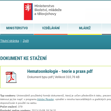
MINISTERSTVO
VZDĚLÁVÁNÍ
MLÁDEŽ
Titulní stránka
|
Zpět
DOKUMENT KE STAŽENÍ
Hematoonkologie - teorie a praxe.pdf
Dokument typu pdf | Velikost 310,76 kB
Typ souboru:
Univerzálně použitelný formát dokumentů, který je určen především k tisku, prezen
tisknout jej lze např. v programu
Adobe Reader
, vytvářet v mnoha kancelářských a grafických pr
doporučován k použití na webu.
Počet stažení:
379
Poslední změna souboru:
2013-10-09 18:24:31