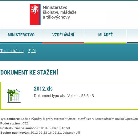
MINISTERSTVO
VZDĚLÁVÁNÍ
MLÁDEŽ
Titulní stránka
|
Zpět
DOKUMENT KE STAŽENÍ
2012.xls
Dokument typu xls | Velikost 53,5 kB
Typ souboru:
Sešit s výpočty či grafy Microsoft Office, otevřít lze v kancelářském balíku OpenOffic
Počet stažení:
652
Poslední změna souboru:
2013-09-06 13:46:53
Soubor publikován:
2012-02-22 16:05:21, Johánek Jiří