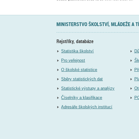
MINISTERSTVO ŠKOLSTVÍ, MLÁDEŽE A 
Rejstříky, databáze
Statistika školství
Dů
Pro veřejnost
Šk
O školské statistice
Př
Sběry statistických dat
Pl
Statistické výstupy a analýzy
Ot
Číselníky a klasifikace
P
Adresáře školských institucí