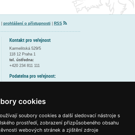
|
prohlášení o přístupnosti
|
RSS
Kontakt pro veřejnost
Karmelitská 529/5
118 12 Praha 1
tel. ústředna:
+420 234 811 111
Podatelna pro veřejnost:
pondělí a středa - 7:30-17:00
úterý a čtvrtek - 7:30-15:30
pátek - 7:30-14:00
bory cookies
8:30 - 9:30 - bezpečnostní přestávka
(více informací
ZDE
)
užívají soubory cookies a další sledovací nástroje s
elského prostředí, zobrazení přizpůsobeného obsahu
Elektronická podatelna:
těvnosti webových stránek a zjištění zdroje
posta@msmt.gov.cz