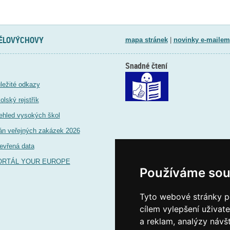
TĚLOVÝCHOVY
mapa stránek
|
novinky e-mailem
Snadné čtení
ležité odkazy
olský rejstřík
ehled vysokých škol
án veřejných zakázek 2026
evřená data
ORTÁL YOUR EUROPE
Používáme sou
Tyto webové stránky po
cílem vylepšení uživat
a reklam, analýzy návš