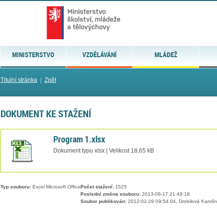
MINISTERSTVO
VZDĚLÁVÁNÍ
MLÁDEŽ
Titulní stránka
|
Zpět
DOKUMENT KE STAŽENÍ
Program 1.xlsx
Dokument typu xlsx | Velikost 18,65 kB
Typ souboru:
Excel Microsoft Office
Počet stažení:
1525
Poslední změna souboru:
2013-09-17 21:49:18
Soubor publikován:
2012-02-29 09:54:04, Drobilová Karolí